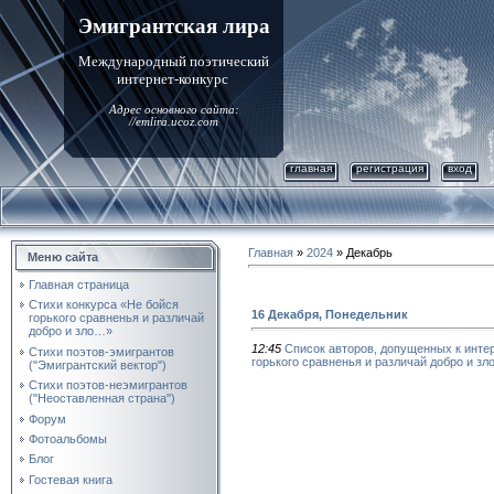
Эмигрантская лира
Международный поэтический
интернет-конкурс
Адрес основного сайта:
//emlira.ucoz.com
главная
регистрация
вход
Главная
»
2024
»
Декабрь
Меню сайта
Главная страница
Стихи конкурса «Не бойся
16 Декабря, Понедельник
горького сравненья и различай
добро и зло…»
12:45
Список авторов, допущенных к инте
Стихи поэтов-эмигрантов
горького сравненья и различай добро и зл
("Эмигрантский вектор")
Стихи поэтов-неэмигрантов
("Неоставленная страна")
Форум
Фотоальбомы
Блог
Гостевая книга