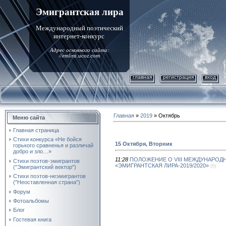
Эмигрантская лира
Международный поэтический
интернет-конкурс
Адрес основного сайта:
//emlira.ucoz.com
главная
регистрация
вход
Главная
»
2019
»
Октябрь
Меню сайта
Главная страница
Стихи конкурса «Не бойся
15 Октября, Вторник
горького сравненья и различай
добро и зло…»
11:28
ПОЛОЖЕНИЕ О VIII МЕЖДУНАРОД
Стихи поэтов-эмигрантов
«ЭМИГРАНТСКАЯ ЛИРА-2019/2020»
(0)
("Эмигрантский вектор")
Стихи поэтов-неэмигрантов
("Неоставленная страна")
Форум
Фотоальбомы
Блог
Гостевая книга