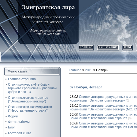
Эмигрантская лира
Международный поэтический
интернет-конкурс
Адрес основного сайта:
//emlira.ucoz.com
главная
регистрация
вход
Главная
»
2019
»
Ноябрь
Меню сайта
Главная страница
Стихи конкурса «Не бойся
07 Ноября, Четверг
горького сравненья и различай
добро и зло…»
18:02
Список авторов, допущенных к инте
Стихи поэтов-эмигрантов
номинации «Эмигрантский вектор»
(0)
("Эмигрантский вектор")
18:01
Список авторов, допущенных к инте
Стихи поэтов-неэмигрантов
номинации «Эмигрантский вектор» (МО
("Неоставленная страна")
18:00
Список авторов, допущенных к инте
Форум
номинации «Неоставленная страна»
(0)
Фотоальбомы
18:00
Список авторов, допущенных к инте
номинации «Неоставленная страна» (
Блог
Гостевая книга