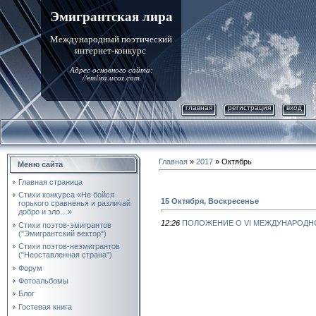
Эмигрантская лира
Международный поэтический
интернет-конкурс
Адрес основного сайта:
//emlira.ucoz.com
главная
регистрация
вход
Главная
»
2017
»
Октябрь
Меню сайта
Главная страница
Стихи конкурса «Не бойся
15 Октября, Воскресенье
горького сравненья и различай
добро и зло…»
12:26
ПОЛОЖЕНИЕ О VI МЕЖДУНАРОДНО
Стихи поэтов-эмигрантов
("Эмигрантский вектор")
Стихи поэтов-неэмигрантов
("Неоставленная страна")
Форум
Фотоальбомы
Блог
Гостевая книга