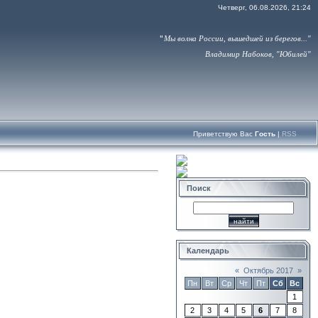
Четверг, 06.08.2026, 21:24
"
Мы волна России
, 
вышедшей из берегов..."
Владимир Набоков, "Юбилей"
Приветствую Вас
Гость
|
RSS
Поиск
Календарь
«
Октябрь 2017
»
Пн
Вт
Ср
Чт
Пт
Сб
Вс
1
2
3
4
5
6
7
8