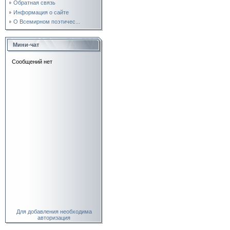
Обратная связь
Информация о сайте
О Всемирном поэтичес...
Мини-чат
Для добавления необходима
авторизация