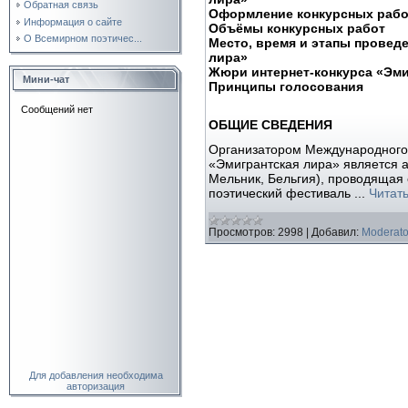
Обратная связь
Оформление конкурсных рабо
Информация о сайте
Объёмы конкурсных работ
О Всемирном поэтичес...
Место, время и этапы проведе
лира»
Жюри интернет-конкурса «Эми
Мини-чат
Принципы голосования
ОБЩИЕ СВЕДЕНИЯ
Организатором Международного 
«Эмигрантская лира» является 
Мельник, Бельгия), проводяща
поэтический фестиваль
...
Читат
Просмотров:
2998
|
Добавил:
Moderato
Для добавления необходима
авторизация