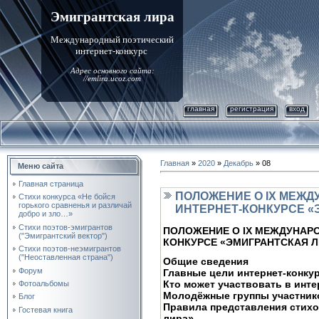
Эмигрантская лира
Международный поэтический
интернет-конкурс
Адрес основного сайта:
//emlira.ucoz.com
главная
регистрация
вход
Главная
»
2020
»
Декабрь
»
08
Меню сайта
Главная страница
ПОЛОЖЕНИЕ О IX МЕЖ
Стихи конкурса «Не бойся
горького сравненья и различай
ИНТЕРНЕТ-КОНКУРСЕ «Э
добро и зло…»
Стихи поэтов-эмигрантов
ПОЛОЖЕНИЕ О IX МЕЖДУНАР
("Эмигрантский вектор")
КОНКУРСЕ «ЭМИГРАНТСКАЯ ЛИ
Стихи поэтов-неэмигрантов
("Неоставленная страна")
Общие сведения
Форум
Главные цели интернет-конку
Кто может участвовать в инте
Фотоальбомы
Молодёжные группы участнико
Блог
Правила представления стихо
Гостевая книга
лира»